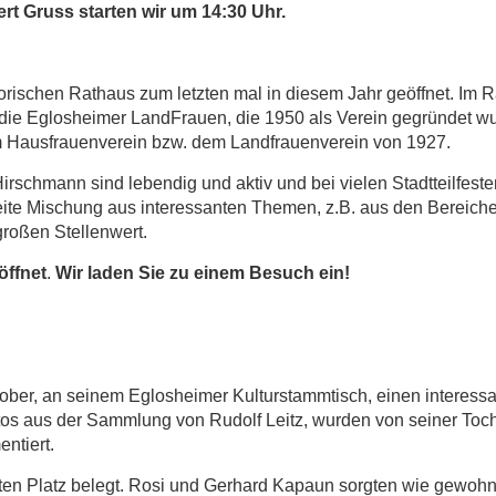
rt Gruss starten wir um 14:30 Uhr.
torischen Rathaus zum letzten mal in diesem Jahr geöffnet. Im
die Eglosheimer LandFrauen, die 1950 als Verein gegründet wurd
m Hausfrauenverein bzw. dem Landfrauenverein von 1927.
schmann sind lebendig und aktiv und bei vielen Stadtteilfesten o
breite Mischung aus interessanten Themen, z.B. aus den Bereich
roßen Stellenwert.
öffnet
.
Wir laden Sie zu einem Besuch ein!
ober, an seinem Eglosheimer Kulturstammtisch, einen interessa
os aus der Sammlung von Rudolf Leitz, wurden von seiner Toch
ntiert.
n Platz belegt. Rosi und Gerhard Kapaun sorgten wie gewohnt 