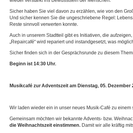
wieder verstärkt ins Bewusstsein der Menschen.
Sicher haben Sie viel davon zu erzählen, wie von den Große
Und sicher kennen Sie die ungeschriebene Regel: Lebensm
Reste sinnvoll verwerten konnte.
Auch in unserem Stadtteil gibt es Initiativen, die aufzei
„Repaircafé“ wird repariert und instandgesetzt, was möglich
Sicher finden sich in der Gesprächsrunde zu diesem Them
Beginn ist 14:30 Uhr.
Musikcafé zur Adventszeit am Dienstag, 05. Dezember 
Wir laden wieder ein in unser neues Musik-Café zu einem
Gemeinsam möchten wir bekannte Advents- bzw. Weihnacht
die Weihnachtszeit einstimmen.
Damit wir alle kräftig m