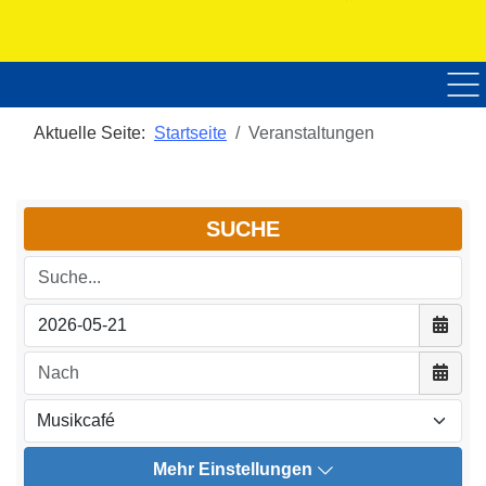
Home
Über uns
Veranstaltungen
Nac
Aktuelle Seite:
Startseite
Veranstaltungen
SUCHE
Suche...
Kalen
Kalen
Mehr Einstellungen