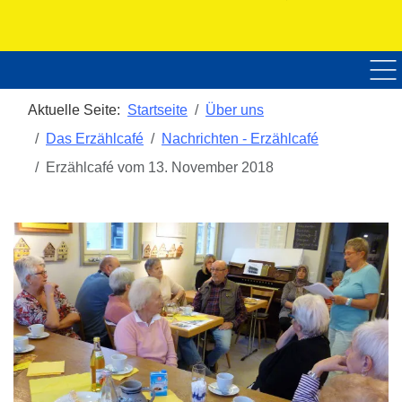
Home
Über uns
Veranstaltungen
Nac
Aktuelle Seite:
Startseite
Über uns
Das Erzählcafé
Nachrichten - Erzählcafé
Erzählcafé vom 13. November 2018