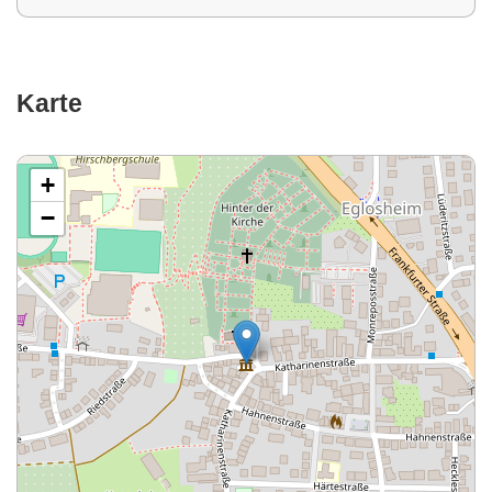
Karte
+
−