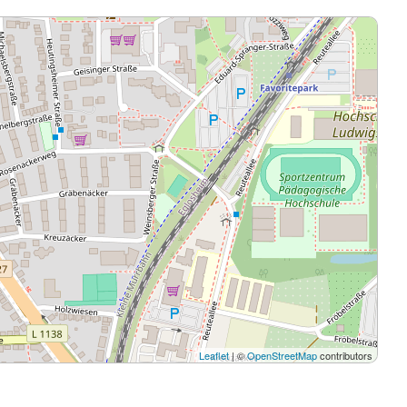
Leaflet
| ©
OpenStreetMap
contributors